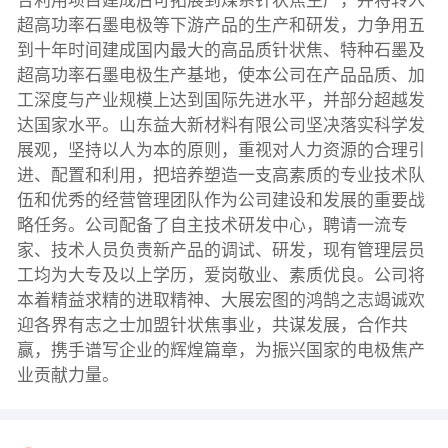
合利用项目建成后可拓展到煤系针状焦生产，并将转入
超高功率石墨电极等下游产品的生产和研发，力争用五
到十年时间建成国内最大的高品质针状焦、特种石墨及
超高功率石墨电极生产基地，使本公司在产品品质、加
工深度与产业规模上达到国际先进水平，并部分超越发
达国家水平。山东益大新材料有限公司坚决落实科学发
展观，坚持以人为本的原则，重视对人力资源的合理引
进、配置和利用，把培养塑造一支高素质的专业技术队
伍和优秀的经营管理团队作为公司建设和发展的重要战
略任务。公司配备了自主技术研发中心，聘请一流专
家、技术人员负责新产品的调试、研发，现有管理层员
工均为大专及以上学历，爱岗敬业、素质优良。公司将
本着精益求精的进取精神、大展宏图的鸿鹄之志竭诚欢
迎各界有志之士加盟针状焦事业，共谋发展，合作共
赢，携手谱写企业的辉煌篇章，为振兴国家的电极焦产
业贡献力量。