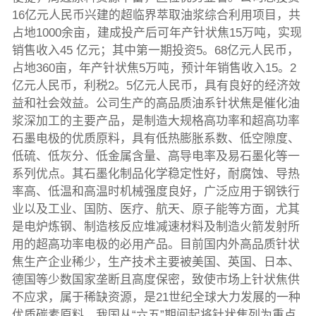
16亿元人民币兴建的超临界萃取油浆综合利用项目，共
占地1000余亩，建成投产后可年产针状焦15万吨，实现
销售收入45 亿元；其中第一期投资5。68亿元人民币，
占地360亩，年产针状焦5万吨，预计年销售收入15。2
亿元人民币，利税2。5亿元人民币，具有良好的经济效
益和社会效益。公司生产的高品质油系针状焦是催化油
浆深加工的主要产品，是制造大规格高功率和超高功率
石墨电极的优质原料，具有低热膨胀系数、低空隙度、
低硫、低灰分、低金属含量、高导电率及易石墨化等一
系列优点。其石墨化制品化学稳定性好，耐腐蚀、导热
率高、低温和高温时机械强度良好，广泛应用于钢铁行
业以及工业、国防、医疗、航天、原子能等方面，尤其
是电炉炼钢、制造核反应堆减速材料及制造火箭发射所
用的超高功率电极的必用产品。目前国内外高品质针状
焦生产企业稀少，生产技术主要被美国、英国、日本、
德国等少数国家垄断且高度保密，致使市场上针状焦供
不应求，属于稀缺资源，是21世纪全球大力发展的一种
优质碳素原料。我国从“六五”期间起将针状焦列为重点