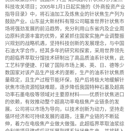
科技攻关项目；2005年1月1日起实施的《外商投资产业
指导目录》中，将石油加工及炼焦业的针状焦生产列为
鼓励产业。山东益大新材料有限公司瞄准世界针状焦市
场将强劲发展的前沿趋势，充分利用山东省内及企业周
边原料资源丰富的优势，紧紧抓住国家实施产业调整振
兴规划的战略机遇，坚持科技创新的发展理念，与中国
石油大学合作，经其多年的研究和探索，采用世界领先
的超临界萃取分馏技术研制出了高品质油系针状焦，此
工艺科学便捷、打破了国际市场上美、英、日、德等少
数国家对该产品生产技术的垄断，生产的油系针状焦质
量稳定，且生产过程节能环保，投产后将极大地缓解针
状焦市场资源短缺难题，逐步降低我国特种石墨及超高
功率石墨电极等领域对主要原材料——优质针状焦进口
的依赖，有效推动整个超高功率电极焦产业链条的发
展。公司将以市场为导向，以技术创新为动力，坚持走
循环经济和可持续发展的道路，注重产业链的不断延
伸，着力在电极焦产业做大做强。此超临界萃取油浆综